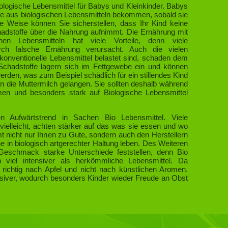
ologische Lebensmittel für Babys und Kleinkinder. Babys
eie aus biologischen Lebensmitteln bekommen, sobald sie
ese Weise können Sie sicherstellen, dass Ihr Kind keine
adstoffe über die Nahrung aufnimmt. Die Ernährung mit
schen Lebensmitteln hat viele Vorteile, denn viele
rch falsche Ernährung verursacht. Auch die vielen
konventionelle Lebensmittel belastet sind, schaden dem
 Schadstoffe lagern sich im Fettgewebe ein und können
erden, was zum Beispiel schädlich für ein stillendes Kind
 in die Muttermilch gelangen. Sie sollten deshalb während
hmen und besonders stark auf Biologische Lebensmittel
n Aufwärtstrend in Sachen Bio Lebensmittel. Viele
ielleicht, achten stärker auf das was sie essen und wo
nicht nur Ihnen zu Gute, sondern auch den Herstellern
e in biologisch artgerechter Haltung leben. Des Weiteren
eschmack starke Unterschiede feststellen, denn Bio
 viel intensiver als herkömmliche Lebensmittel. Da
richtig nach Apfel und nicht nach künstlichen Aromen.
nsiver, wodurch besonders Kinder wieder Freude an Obst