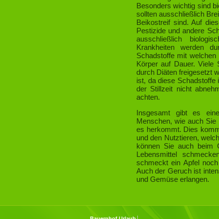
Besonders wichtig sind bi
sollten ausschließlich Br
Beikostreif sind. Auf di
Pestizide und andere Sch
ausschließlich biologi
Krankheiten werden du
Schadstoffe mit welchen 
Körper auf Dauer. Viele
durch Diäten freigesetzt w
ist, da diese Schadstoffe
der Stillzeit nicht abne
achten.
Insgesamt gibt es eine
Menschen, wie auch Sie v
es herkommt. Dies kommt 
und den Nutztieren, welch
können Sie auch beim G
Lebensmittel schmecken
schmeckt ein Apfel noch 
Auch der Geruch ist inte
und Gemüse erlangen.
Bauernhof Urlaub