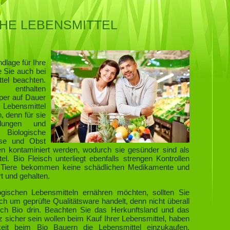
HE LEBENSMITTEL
dlage für Ihre
e Sie auch bei
tel beachten.
 enthalten
per auf Dauer
e Lebensmittel
, denn für sie
elungen und
ologische
üse und Obst
den kontaminiert werden, wodurch sie gesünder sind als
el. Bio Fleisch unterliegt ebenfalls strengen Kontrollen
 Tiere bekommen keine schädlichen Medikamente und
t und gehalten.
gischen Lebensmitteln ernähren möchten, sollten Sie
ch um geprüfte Qualitätsware handelt, denn nicht überall
auch Bio drin. Beachten Sie das Herkunftsland und das
 sicher sein wollen beim Kauf Ihrer Lebensmittel, haben
keit beim Bio Bauern die Lebensmittel einzukaufen.