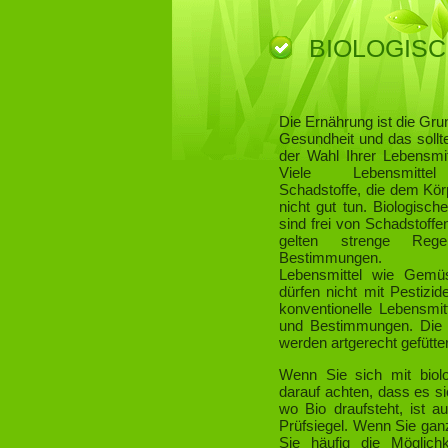
BIOLOGISC
Die Ernährung ist die Grun
Gesundheit und das sollt
der Wahl Ihrer Lebensmit
Viele Lebensmittel
Schadstoffe, die dem Kör
nicht gut tun. Biologisch
sind frei von Schadstoffen
gelten strenge Reg
Bestimmungen. Bi
Lebensmittel wie Gem
dürfen nicht mit Pestizi
konventionelle Lebensmitt
und Bestimmungen. Die
werden artgerecht gefütter
Wenn Sie sich mit biolo
darauf achten, dass es si
wo Bio draufsteht, ist 
Prüfsiegel. Wenn Sie ganz
Sie häufig die Möglich